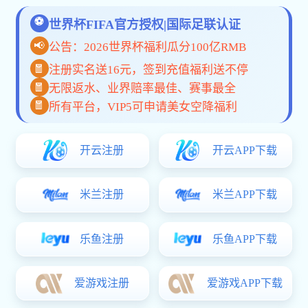
2. 用户不得以虚假信息注册账户，不得冒用他人身份注册或使用
账户。
3. 用户对其账户的所有活动和操作承担全部法律责任，包括但不
限于信息发布、数据浏览、评论等。
三、服务内容
本平台主要提供世界杯网页版相关的数据服务、赛事预告、资讯
分发、用户互动等功能，具体服务内容将根据运营安排进行调
整。
四、用户行为规范
用户承诺不利用本平台从事以下行为：
发布、传播违法或侵权信息
实施恶意攻击、干扰平台系统安全