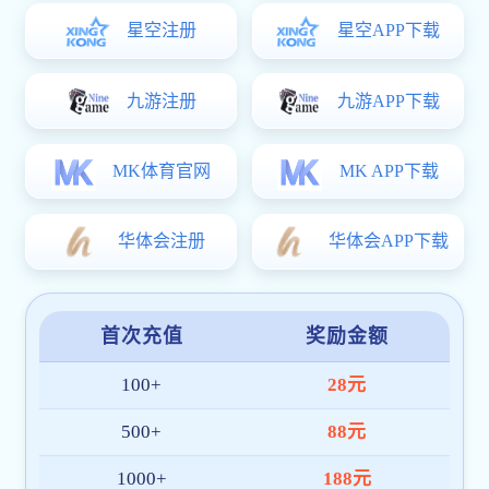
本地化语言与支付
支持多语言切换与主流本地结算方式，平台覆盖
英语、中文、马来语等界面选项，满足不同地区
用户需求，使用更便捷。
用户真实心声
来自全国各地的真实反馈，见证我们服务的每一步进步。
“完全出乎意料的好”
“设计感和操作都很