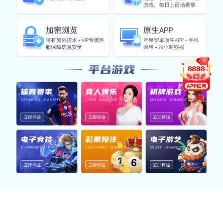
以用户价值为基石
专注优化世界杯官方网页版-世界杯(中国)平台体验，提升用
户访问效率与功能可用性。
以技术创新为驱动
融合实时数据处理与前沿 AI 模型，提升直播服务的智能化
水平。